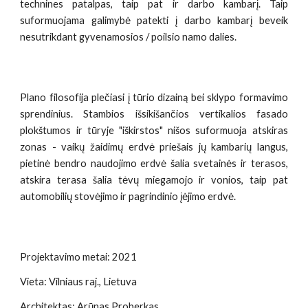
technines patalpas, taip pat ir darbo kambarį. Taip
suformuojama galimybė patekti į darbo kambarį beveik
nesutrikdant gyvenamosios / poilsio namo dalies.
Plano filosofija plečiasi į tūrio dizainą bei sklypo formavimo
sprendinius. Stambios išsikišančios vertikalios fasado
plokštumos ir tūryje "iškirstos" nišos suformuoja atskiras
zonas - vaikų žaidimų erdvė priešais jų kambarių langus,
pietinė bendro naudojimo erdvė šalia svetainės ir terasos,
atskira terasa šalia tėvų miegamojo ir vonios, taip pat
automobilių stovėjimo ir pagrindinio įėjimo erdvė.
Projektavimo metai: 202
1
Vieta: Vilniaus raj., Lietuva
Architektas: Arūnas Proberkas