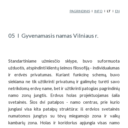
Skip to main content
Skip to navigation
PAGRINDINIS
   I   
INFO
   I   
LT   
I   
EN
0
5
  I  Gyvenamasis namas Vilniaus r. 
Standartiniame užmiesčio sklype, buvo suformuota
užduotis, atspindinti klientų šeimos filosofiją - individualumas
ir erdvės privatumas. Kuriant funkcinę schemą, buvo
siekiama ne tik užtikrinti privatumą ir galimybę turėti savo
netrikdomą erdvę name, bet ir užtikrinti patogias pagrindinių
namo zonų jungtis. Erdvus holas projektuojamas šalia
svetainės. Šios dvi patalpos - namo centras, prie kurio
jungiasi visa kita patalpų struktūra: iš erdvios svetainės
numatomos jungtys su tėvų miegamojo zona ir vaikų
kambarių zona. Holas ir koridorius apjungia visas namo