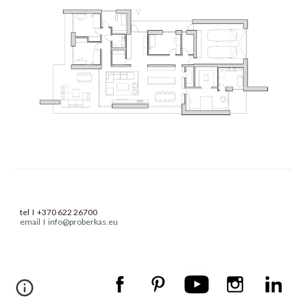
tel  I  +370 622 26700
email  I  info@proberkas.eu