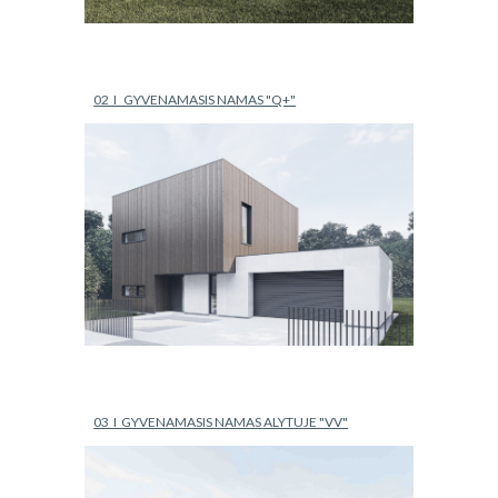
02  I   GYVENAMASIS NAMAS "Q+"
03  I  GYVENAMASIS NAMAS ALYTUJE "VV"