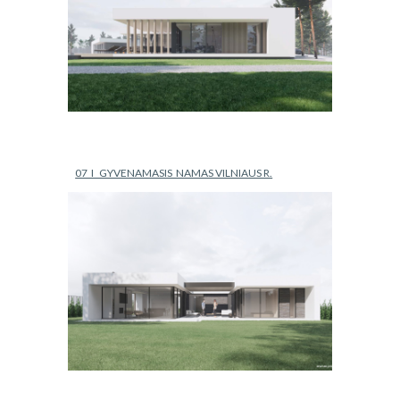
07  I   GYVENAMASIS  NAMAS VILNIAUS R.