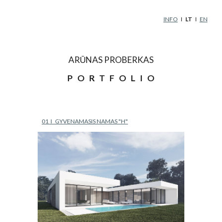
Skip to main content
Skip to navigation
INFO
   I   
LT   
I   
EN
ARŪNAS PROBERKAS
P   O   R   T   F   O   L   I   O
01  I   GYVENAMASIS NAMAS "H"