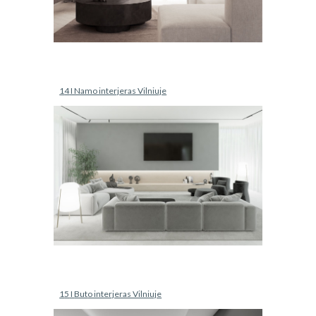
1
4
 I Namo interjeras Vilniuje
1
5
 I 
But
o interjeras Vilniuje