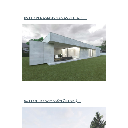
05  I  GYVENAMASIS  NAMAS VILNIAUS R.
06  I  POILSIO NAMAS ŠALČININKŲ R.