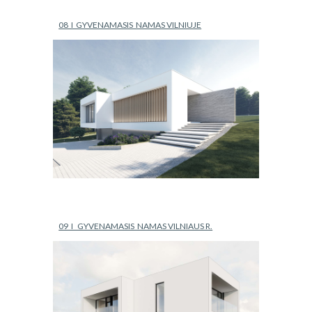
08  I  GYVENAMASIS  NAMAS VILNIUJE
09  I   GYVENAMASIS  NAMAS VILNIAUS R.